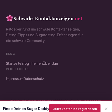
Schwule-Kontaktanzeigen
.net
Ratgeber rund um schwule Kontaktanzeigen,
Dating-Tipps und Sugardating-Erfahrungen für
die schwule Community.
BLOG
Startseite
Blog
Themen
Über Jan
RECHTLICHES
Impressum
Datenschutz
© Schwule-Kontaktanzeigen 2026. Alle Rechte vorbehalten.
Impressum
Datenschutz
×
Finde Deinen Sugar Daddy
Jetzt kostenlos registrieren